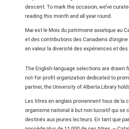
descent. To mark the occasion, we’ve curated
reading this month and all year round.
Mai est le Mois du patrimoine asiatique au C
et des contributions des Canadiens d’origine 
en valeur la diversité des expériences et des
The English-language selections are drawn 
not-for-profit organization dedicated to pro
partner, the University of Alberta Library hold
Les titres en anglais proviennent tous de la 
organisme national à but non lucratif qui se 
destinés aux jeunes lecteurs. En tant que part
possède plus de 11 000 de ces titres. – Cat