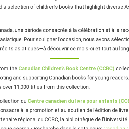
 a selection of children’s books that highlight diverse 
anada, une période consacrée à la célébration et à la re
asiatique. Pour souligner l’occasion, nous avons sélect
 récits asiatiques—à découvrir ce mois-ci et tout au long
from the
Canadian Children’s Book Centre (CCBC)
collec
moting and supporting Canadian books for young readers.
s over 11,000 titles from this collection.
collection du
Centre canadien du livre pour enfants (CC
consacre à la promotion et au soutien de l’édition de liv
enaire régional du CCBC, la bibliothèque de l’Université 
alogue search / Recherche dans le catalogue:
Canadian C