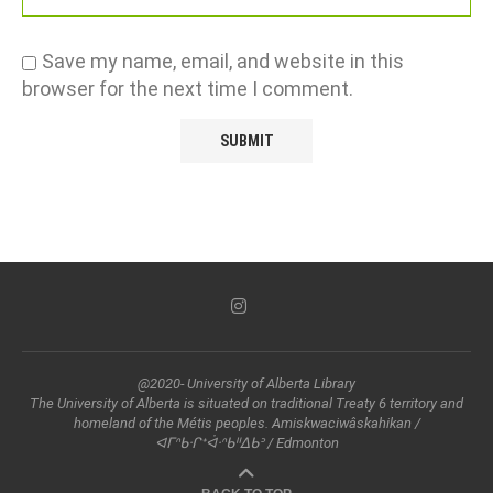
Save my name, email, and website in this
browser for the next time I comment.
@2020- University of Alberta Library
The University of Alberta is situated on traditional Treaty 6 territory and
homeland of the Métis peoples. Amiskwaciwâskahikan /
ᐊᒥᐢᑲᐧᒋᕀᐋᐧᐢᑲᐦᐃᑲᐣ / Edmonton