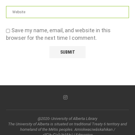
Save my name, email, and website in this
browser for the next time I comment.
@2020- University of Alberta Library
The University of Alberta is situated on traditional Treaty 6 territory and
homeland of the Métis peoples. Amiskwaciwâskahikan /
ᐊᒥᐢᑲᐧᒋᕀᐋᐧᐢᑲᐦᐃᑲᐣ / Edmonton