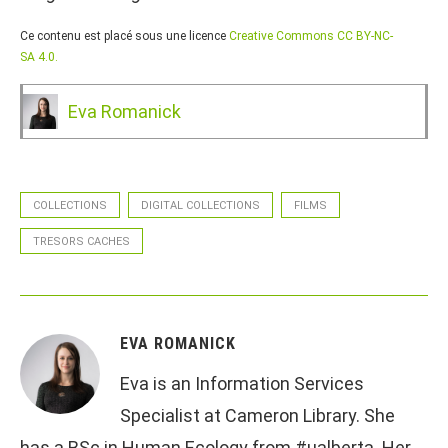
Ce contenu est placé sous une licence
Creative Commons CC BY-NC-
SA 4.0.
Eva Romanick
COLLECTIONS
DIGITAL COLLECTIONS
FILMS
TRESORS CACHES
EVA ROMANICK
Eva is an Information Services
Specialist at Cameron Library. She
has a BSc in Human Ecology from #ualberta. Her