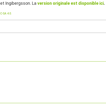
abet Ingibergsson. La
version originale est disponible ici
.
C-SA 4.0.