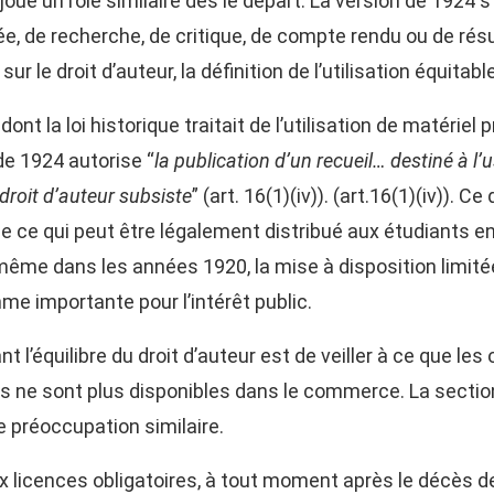
 joué un rôle similaire dès le départ. La version de 1924 s
vée, de recherche, de critique, de compte rendu ou de ré
e sur le droit d’auteur, la définition de l’utilisation équi
nt la loi historique traitait de l’utilisation de matériel p
e 1924 autorise “
la publication d’un recueil… destiné à 
 droit d’auteur subsiste
” (art. 16(1)(iv)). (art.16(1)(iv)). 
e ce qui peut être légalement distribué aux étudiants en v
ême dans les années 1920, la mise à disposition limitée
me importante pour l’intérêt public.
l’équilibre du droit d’auteur est de veiller à ce que les
les ne sont plus disponibles dans le commerce. La sectio
e préoccupation similaire.
ux licences obligatoires, à tout moment après le décès de 