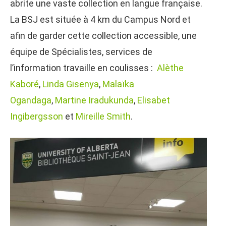
abrite une vaste collection en langue française.
La BSJ est située à 4 km du Campus Nord et
afin de garder cette collection accessible, une
équipe de Spécialistes, services de
l’information travaille en coulisses :
Alèthe
Kaboré
,
Linda Gisenya
,
Malaïka
Ogandaga
,
Martine Iradukunda
,
Elisabet
Ingibergsson
et
Mireille Smith
.