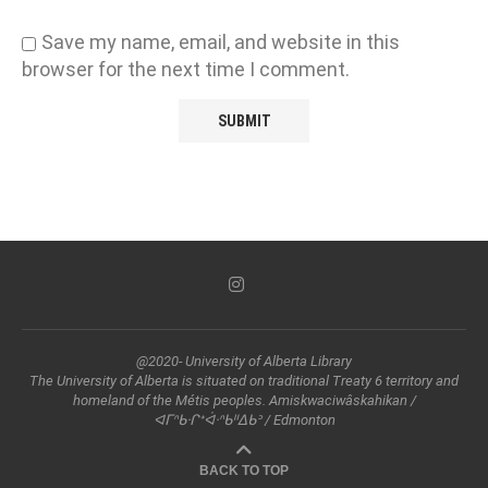
Save my name, email, and website in this
browser for the next time I comment.
@2020- University of Alberta Library
The University of Alberta is situated on traditional Treaty 6 territory and
homeland of the Métis peoples. Amiskwaciwâskahikan /
ᐊᒥᐢᑲᐧᒋᕀᐋᐧᐢᑲᐦᐃᑲᐣ / Edmonton
BACK TO TOP