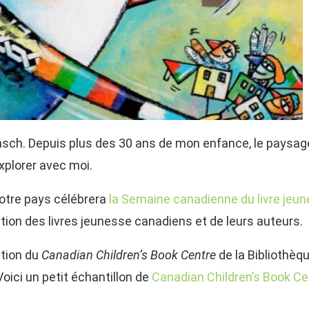
Munsch. Depuis plus des 30 ans de mon enfance, le paysa
explorer avec moi.
notre pays célébrera
la Semaine canadienne du livre jeu
ion des livres jeunesse canadiens et de leurs auteurs.
ction du
Canadian Children’s Book Centre
de la Bibliothèque
 Voici un petit échantillon de
Canadian Children’s Book Ce