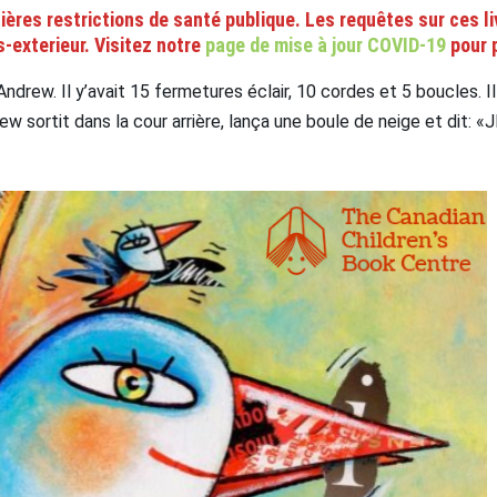
ières restrictions de santé publique. Les requêtes sur ces l
s-exterieur. Visitez notre
page de mise à jour COVID-19
pour 
Andrew. Il y’avait 15 fermetures éclair, 10 cordes et 5 boucles. I
w sortit dans la cour arrière, lança une boule de neige et dit: 