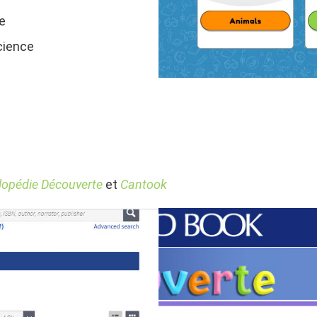
e
cience
clopédie Découverte
et
Cantook